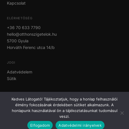
Kapcsolat
ELÉRHETŐSÉG
+36 70 633 7790
hello@otthonszigetelok.hu
5700 Gyula
Horváth Ferenc utca 14/b
JOGI
Adatvédelem
Sütik
Kedves Látogató! Tájékoztatjuk, hogy a honlap felhasználói
© 2026 OtthonSzigetelők. Minden jog fenntartva.
élmény fokozásának érdekében sütiket alkalmazunk. A
honlapunk használatával ön a tájékoztatásunkat tudomásul
veszi.
Elfogadom
Adatvédelmi irányelvek