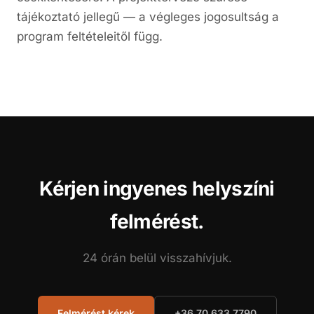
tájékoztató jellegű — a végleges jogosultság a
program feltételeitől függ.
Kérjen ingyenes helyszíni
felmérést.
24 órán belül visszahívjuk.
Felmérést kérek
+36 70 633 7790