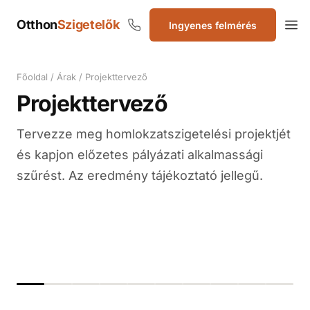
Otthon
Szigetelők
Ingyenes felmérés
Szigetelők
Főoldal
/
Árak
/
Projekttervező
Projekttervező
Tervezze meg homlokzatszigetelési projektjét
és kapjon előzetes pályázati alkalmassági
szűrést. Az eredmény tájékoztató jellegű.