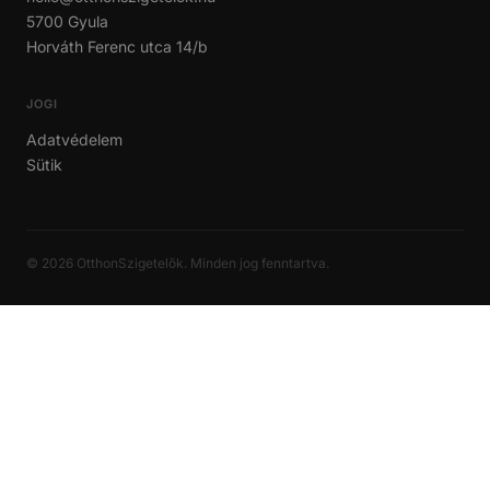
5700 Gyula
Horváth Ferenc utca 14/b
JOGI
Adatvédelem
Sütik
© 2026 OtthonSzigetelők. Minden jog fenntartva.