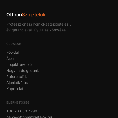
Otthon
Szigetelők
Professzionális homlokzatszigetelés 5
év garanciával. Gyula és környéke.
OLDALAK
Főoldal
Árak
Projekttervező
Hogyan dolgozunk
Referenciák
Ajánlatkérés
Kapcsolat
ELÉRHETŐSÉG
+36 70 633 7790
hello@otthonszigetelok.hu