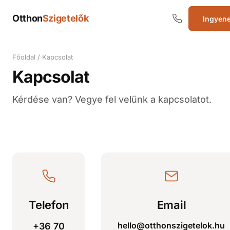
Otthon
Szigetelők
Ingyene
Szigetelők
Főoldal
/
Kapcsolat
Kapcsolat
Kérdése van? Vegye fel velünk a kapcsolatot.
Telefon
Email
hello@otthonszigetelok.hu
+36 70