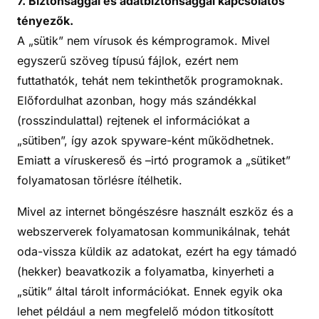
7. Biztonsággal és adatbiztonsággal kapcsolatos
tényezők.
A „sütik” nem vírusok és kémprogramok. Mivel
egyszerű szöveg típusú fájlok, ezért nem
futtathatók, tehát nem tekinthetők programoknak.
Előfordulhat azonban, hogy más szándékkal
(rosszindulattal) rejtenek el információkat a
„sütiben”, így azok spyware-ként működhetnek.
Emiatt a víruskereső és –irtó programok a „sütiket”
folyamatosan törlésre ítélhetik.
Mivel az internet böngészésre használt eszköz és a
webszerverek folyamatosan kommunikálnak, tehát
oda-vissza küldik az adatokat, ezért ha egy támadó
(hekker) beavatkozik a folyamatba, kinyerheti a
„sütik” által tárolt információkat. Ennek egyik oka
lehet például a nem megfelelő módon titkosított