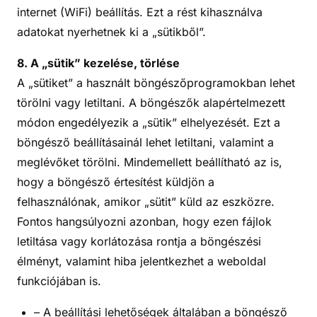
internet (WiFi) beállítás. Ezt a rést kihasználva
adatokat nyerhetnek ki a „sütikből”.
8. A „sütik” kezelése, törlése
A „sütiket” a használt böngészőprogramokban lehet
törölni vagy letiltani. A böngészők alapértelmezett
módon engedélyezik a „sütik” elhelyezését. Ezt a
böngésző beállításainál lehet letiltani, valamint a
meglévőket törölni. Mindemellett beállítható az is,
hogy a böngésző értesítést küldjön a
felhasználónak, amikor „sütit” küld az eszközre.
Fontos hangsúlyozni azonban, hogy ezen fájlok
letiltása vagy korlátozása rontja a böngészési
élményt, valamint hiba jelentkezhet a weboldal
funkciójában is.
– A beállítási lehetőségek általában a böngésző