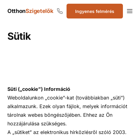
Otthon
Szigetelők
Ingyenes felmérés
Szigetelők
Sütik
Süti („cookie”) Információ
Weboldalunkon „cookie”-kat (továbbiakban „süti”)
alkalmazunk. Ezek olyan fájlok, melyek információt
tárolnak webes böngészőjében. Ehhez az Ön
hozzájárulása szükséges.
A „sütiket” az elektronikus hírközlésről szóló 2003.