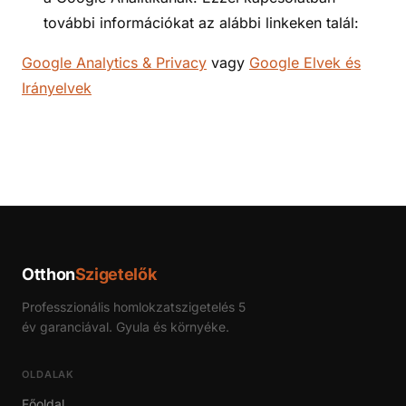
további információkat az alábbi linkeken talál:
Google Analytics & Privacy
vagy
Google Elvek és
Irányelvek
Otthon
Szigetelők
Professzionális homlokzatszigetelés 5
év garanciával. Gyula és környéke.
OLDALAK
Főoldal