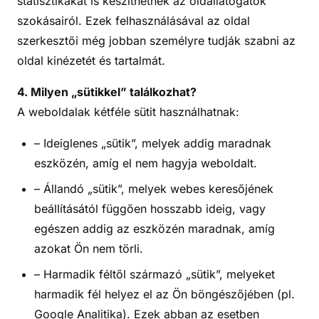
statisztikákat is készíthetnek az oldallátogatók
szokásairól. Ezek felhasználásával az oldal
szerkesztői még jobban személyre tudják szabni az
oldal kinézetét és tartalmát.
4. Milyen „sütikkel” találkozhat?
A weboldalak kétféle sütit használhatnak:
– Ideiglenes „sütik”, melyek addig maradnak
eszközén, amíg el nem hagyja weboldalt.
– Állandó „sütik”, melyek webes keresőjének
beállításától függően hosszabb ideig, vagy
egészen addig az eszközén maradnak, amíg
azokat Ön nem törli.
– Harmadik féltől származó „sütik”, melyeket
harmadik fél helyez el az Ön böngészőjében (pl.
Google Analitika). Ezek abban az esetben